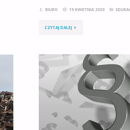
BIURO
19 KWIETNIA 2020
EDUKA
"GOSPODARKA
CZYTAJ DALEJ
O
OBIEGU
ZAMKNIĘTYM
–
CIRCULAR
ECONOMY"