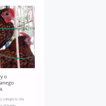
y o
wanego
a.
 odległości dla
a, którego