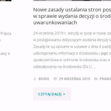
Nowe zasady ustalania stron po
w sprawie wydania decyzji o śr
5
uwarunkowaniach
24 września 2019 r. weszły w życie w nowe za
9 lipca
w postępowaniu dotyczącym wydania decyzji 
w
Zasady te są opisane w ustawie z dnia 3 paźdz
udostępnianiu informacji o środowisku i jego o
stawy o
społeczeństwa w ochronie środowiska oraz o
oddziaływania na środowisko (Dz.U. …
BIURO
29 WRZEŚNIA 2019
PRAW
"NOWE
CZYTAJ DALEJ
ZASADY