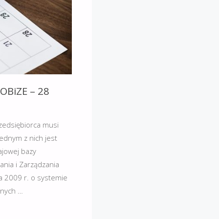
OBiZE – 28
zedsiębiorca musi
ednym z nich jest
ajowej bazy
nia i Zarządzania
ca 2009 r. o systemie
nnych …