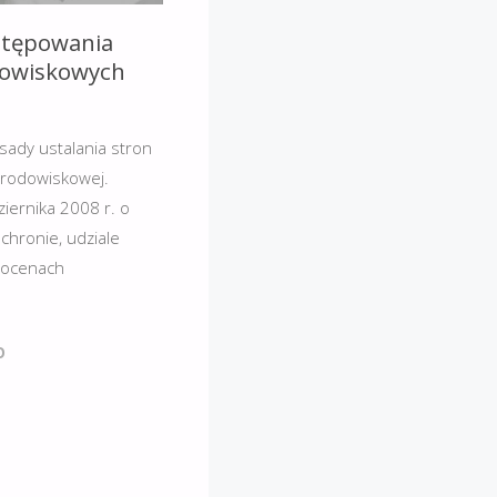
stępowania
odowiskowych
sady ustalania stron
środowiskowej.
iernika 2008 r. o
chronie, udziale
 ocenach
O