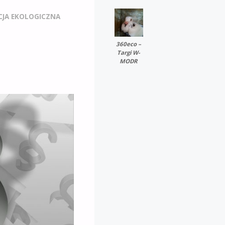
CJA EKOLOGICZNA
360eco –
Targi W-
MODR