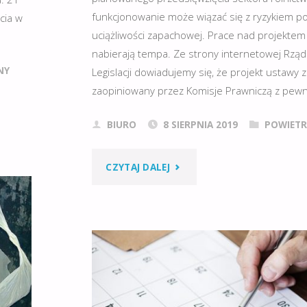
funkcjonowanie może wiązać się z ryzykiem 
cia w
uciążliwości zapachowej. Prace nad projekte
nabierają tempa. Ze strony internetowej Rz
NY
Legislacji dowiadujemy się, że projekt ustawy 
zaopiniowany przez Komisje Prawniczą z pew
BIURO
8 SIERPNIA 2019
POWIETR
"USTAWA
CZYTAJ DALEJ
ODOROWA
–
PROJEKT
USTAWY