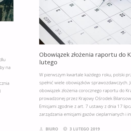
O
MINIMALNEJ
ODLEGŁOŚCI
DLA
Obowiązek złożenia raportu do K
PLANOWANEGO
dlu
lutego
rby na
PRZEDSIĘWZIĘCIA
W pierwszym kwartale każdego roku, polski pr
SEKTORA
spełnić wiele obowiązków sprawozdawczych. J
cznia
obowiązek złożenia corocznego raportu do Kr
d
ROLNICTWA."
prowadzonej przez Krajowy Ośrodek Bilansowa
Emisjami zgodnie z art. 7 ustawy z dnia 17 lip
zarządzania emisjami gazów cieplarnianych i i
BIURO
3 LUTEGO 2019