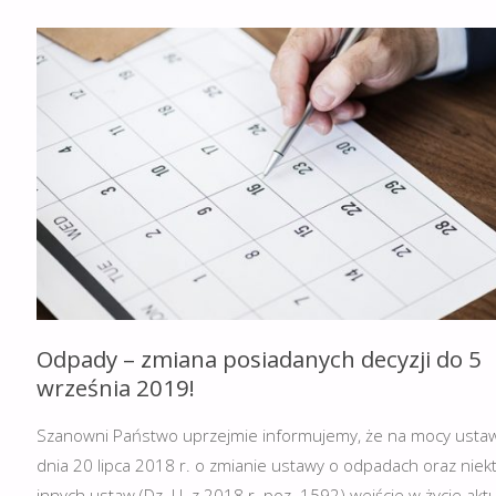
NA
ZMIANĘ
POSIADANYCH
DECYZJI
ODPADOWYCH
DO
5
Odpady – zmiana posiadanych decyzji do 5
MARCA
września 2019!
2020
Szanowni Państwo uprzejmie informujemy, że na mocy usta
R.
dnia 20 lipca 2018 r. o zmianie ustawy o odpadach oraz niek
innych ustaw (Dz. U. z 2018 r. poz. 1592) wejście w życie akt