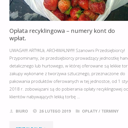
WRZEŚNIA
2019!"
Opłata recyklingowa – numery kont do
wpłat.
UWAGA!!!! ARTYKUŁ ARCHIWALNY!!!! Szanowni Przedsiębiorcy!
Przypominamy, że przedsiębiorcy prowadzący jednostkę han
detalicznego lub hurtowego, w której oferowane są lekkie to
zakupy wykonane z tworzywa sztucznego, przeznaczone do
pakowania produktów oferowanych w tej jednostce, od 1 sty
2018 r. zobowiązani są do pobierania opłaty recyklingowej o
klientów nabywających lekką torbę …
BIURO
26 LUTEGO 2019
OPŁATY
/
TERMINY