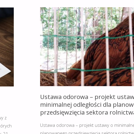
USTALANIA
STRON
POSTĘPOWANIA
W
SPRAWIE
WYDANIA
DECYZJI
Ustawa odorowa – projekt ustaw
O
minimalnej odległości dla plano
przedsięwzięcia sektora rolnictw
ŚRODOWISKOWYCH
wy z
UWARUNKOWANIACH"
Ustawa odorowa – projekt ustawy o minimalnej
tórych
planowanego przedsięwzięcia sektora rolnictw
u: 21