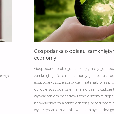
Gospodarka o obiegu zamkniętym
economy
Gospodarka o obiegu zamkniętym czy gospod
zamkniętego (circular economy) jest to taki r
ącego
gospodarki, gdzie surowce i materiały oraz pr
obrocie gospodarczym jak najdłużej. Skutkuje
wytwarzaniem odpadów i zmniejszonym de
na wysypiskach a także ochroną przed nadm
wykorzystaniem zasobów naturalnych. Idea g