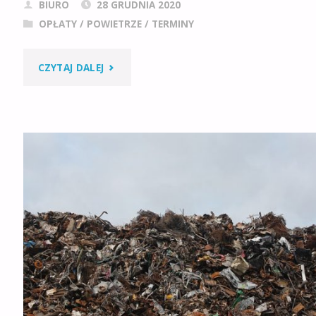
BIURO
28 GRUDNIA 2020
OPŁATY
/
POWIETRZE
/
TERMINY
"OPŁATY
CZYTAJ DALEJ
ZA
KORZYSTANIE
ZE
ŚRODOWISKA."