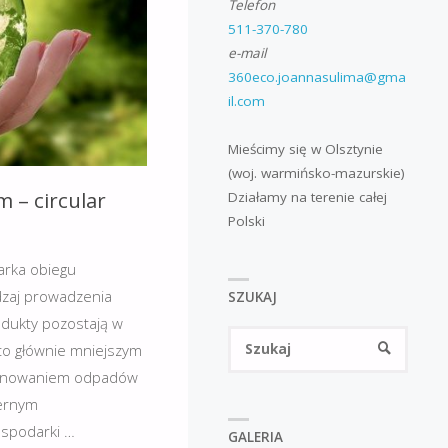
Telefon
511-370-780
e-mail
360eco.joannasulima@gma
il.com
Mieścimy się w Olsztynie
(woj. warmińsko-mazurskie)
 – circular
Działamy na terenie całej
Polski
arka obiegu
odzaj prowadzenia
SZUKAJ
odukty pozostają w
Szukaj
SZUKAJ
 to głównie mniejszym
ponowaniem odpadów
iernym
ospodarki …
GALERIA