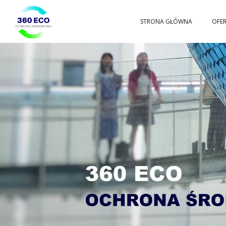
Przejdź
STRONA GŁÓWNA
OFE
360ECO
do
Ochrona
Środowiska,
Gospodarowanie
Odpadami
treści