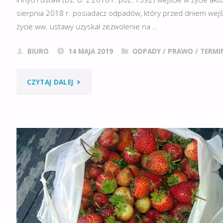
!!!"
sierpnia 2018 r. posiadacz odpadów, który przed dniem wejś
życie ww. ustawy uzyskał zezwolenie na …
BIURO
14 MAJA 2019
ODPADY
/
PRAWO
/
TERMI
"ODPADY
CZYTAJ DALEJ
–
ZMIANA
POSIADANYCH
DECYZJI
DO
5