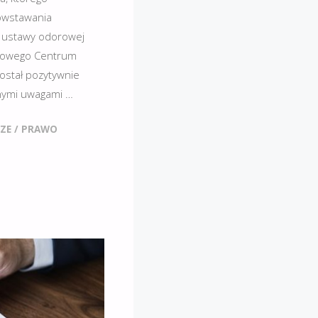
powstawania
m ustawy odorowej
ądowego Centrum
został pozytywnie
nymi uwagami …
ZE
/
PRAWO