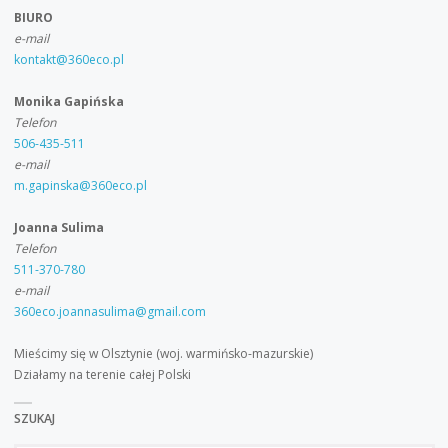
BIURO
e-mail
kontakt@360eco.pl
Monika Gapińska
Telefon
506-435-511
e-mail
m.gapinska@360eco.pl
Joanna Sulima
Telefon
511-370-780
e-mail
360eco.joannasulima@gmail.com
Mieścimy się w Olsztynie (woj. warmińsko-mazurskie)
Działamy na terenie całej Polski
SZUKAJ