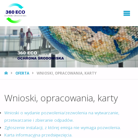
360ECO
Ochrona
Środowiska,
Gospodarowanie
Odpadami
STRONA
OFERTA
WNIOSKI, OPRACOWANIA, KARTY
GŁÓWNA
Wnioski, opracowania, karty
Wnioski o wydanie pozwolenia/zezwolenia na wytwarzanie,
przetwarzanie i zbieranie odpadów.
Zgłoszenie instalacji, z której emisja nie wymaga pozwolenia.
Karta informacyjna przedsięwzięcia.