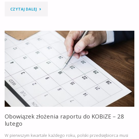
"OPŁATA
CZYTAJ DALEJ
RECYKLINGOWA
–
NUMERY
KONT
DO
WPŁAT."
Obowiązek złożenia raportu do KOBiZE – 28
lutego
W pierwszym kwartale każdego roku, polski przedsiębiorca musi