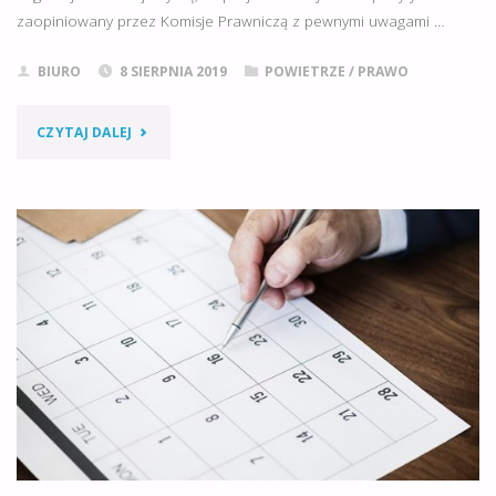
zaopiniowany przez Komisje Prawniczą z pewnymi uwagami …
BIURO
8 SIERPNIA 2019
POWIETRZE
/
PRAWO
"USTAWA
CZYTAJ DALEJ
ODOROWA
–
PROJEKT
USTAWY
O
MINIMALNEJ
ODLEGŁOŚCI
DLA