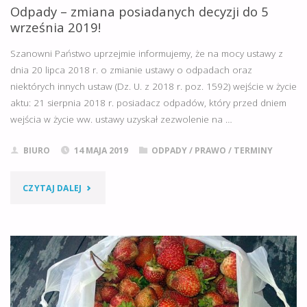
Odpady – zmiana posiadanych decyzji do 5
PLANOWANEGO
września 2019!
PRZEDSIĘWZIĘCIA
Szanowni Państwo uprzejmie informujemy, że na mocy ustawy z
dnia 20 lipca 2018 r. o zmianie ustawy o odpadach oraz
SEKTORA
niektórych innych ustaw (Dz. U. z 2018 r. poz. 1592) wejście w życie
ROLNICTWA."
aktu: 21 sierpnia 2018 r. posiadacz odpadów, który przed dniem
wejścia w życie ww. ustawy uzyskał zezwolenie na …
BIURO
14 MAJA 2019
ODPADY
/
PRAWO
/
TERMINY
"ODPADY
CZYTAJ DALEJ
–
ZMIANA
POSIADANYCH
DECYZJI