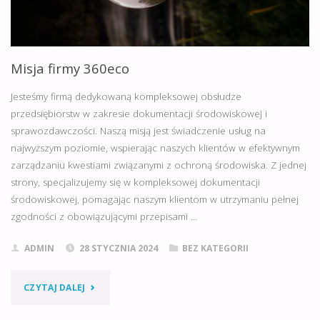
Misja firmy 360eco
Jesteśmy firmą dedykowaną kompleksowej obsłudze
przedsiębiorstw w zakresie dokumentacji środowiskowej i
sprawozdawczości. Naszą misją jest świadczenie usług na
najwyższym poziomie, wspierając naszych klientów w efektywnym
zarządzaniu kwestiami związanymi z ochroną środowiska. Z jednej
strony, specjalizujemy się w kompleksowej dokumentacji
środowiskowej, pomagając naszym klientom w utrzymaniu pełnej
zgodności z obowiązującymi przepisami …
ADMIN
28 STYCZNIA 2024
BEZ KATEGORII
"MISJA
CZYTAJ DALEJ
FIRMY