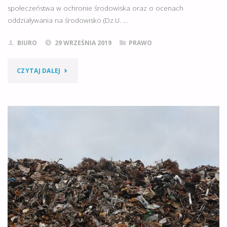
społeczeństwa w ochronie środowiska oraz o ocenach
oddziaływania na środowisko (Dz.U. …
BIURO
29 WRZEŚNIA 2019
PRAWO
"NOWE
CZYTAJ DALEJ
ZASADY
USTALANIA
STRON
POSTĘPOWANIA
W
SPRAWIE
WYDANIA