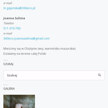
e-mail
m.gapinska@360eco.pl
Joanna Sulima
Telefon
511-370-780
e-mail
360eco.joannasulima@gmail.com
Mieścimy się w Olsztynie (woj. warmińsko-mazurskie)
Działamy na terenie całej Polski
SZUKAJ
Sz
SZUKA
GALERIA