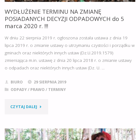
DECYZJI
WYDŁUŻENIE TERMINU NA ZMIANĘ
O
POSIADANYCH DECYZJI ODPADOWYCH do 5
marca 2020 r. !!!
ŚRODOWISKOWYCH
W dniu 22 sierpnia 2019 r. ogłoszona została ustawa z dnia 19
UWARUNKOWANIACH"
lipca 2019 r. o zmianie ustawy o utrzymaniu czystości i porządku w
gminach oraz niektórych innych ustaw (Dz.U.2019.1579)
zmieniająca m.in. ustawę z dnia 20 lipca 2018 r. o zmianie ustawy
o odpadach oraz niektórych innych ustaw (Dz. U. …
BIURO
29 SIERPNIA 2019
ODPADY
/
PRAWO
/
TERMINY
"WYDŁUŻENIE
CZYTAJ DALEJ
TERMINU
NA