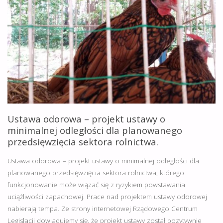
ZMIANĘ
POSIADANYCH
DECYZJI
ODPADOWYCH
DO
5
Ustawa odorowa – projekt ustawy o
MARCA
minimalnej odległości dla planowanego
przedsięwzięcia sektora rolnictwa.
2020
Ustawa odorowa – projekt ustawy o minimalnej odległości dla
R.
planowanego przedsięwzięcia sektora rolnictwa, którego
funkcjonowanie może wiązać się z ryzykiem powstawania
!!!"
uciążliwości zapachowej. Prace nad projektem ustawy odorowej
nabierają tempa. Ze strony internetowej Rządowego Centrum
Legislacji dowiadujemy się, że projekt ustawy został pozytywnie