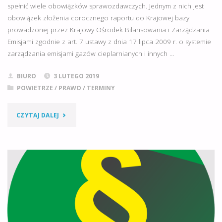
spełnić wiele obowiązków sprawozdawczych. Jednym z nich jest
obowiązek złożenia corocznego raportu do Krajowej bazy
prowadzonej przez Krajowy Ośrodek Bilansowania i Zarządzania
Emisjami zgodnie z art. 7 ustawy z dnia 17 lipca 2009 r. o systemie
zarządzania emisjami gazów cieplarnianych i innych …
BIURO
3 LUTEGO 2019
POWIETRZE
/
PRAWO
/
TERMINY
"OBOWIĄZEK
CZYTAJ DALEJ
ZŁOŻENIA
RAPORTU
DO
KOBIZE
–