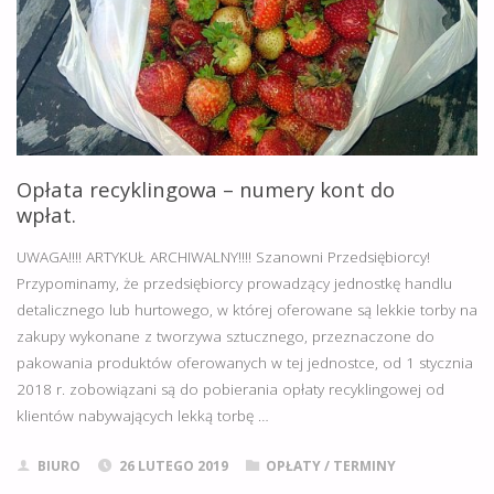
DO
5
WRZEŚNIA
2019!"
Opłata recyklingowa – numery kont do
wpłat.
UWAGA!!!! ARTYKUŁ ARCHIWALNY!!!! Szanowni Przedsiębiorcy!
Przypominamy, że przedsiębiorcy prowadzący jednostkę handlu
detalicznego lub hurtowego, w której oferowane są lekkie torby na
zakupy wykonane z tworzywa sztucznego, przeznaczone do
pakowania produktów oferowanych w tej jednostce, od 1 stycznia
2018 r. zobowiązani są do pobierania opłaty recyklingowej od
klientów nabywających lekką torbę …
BIURO
26 LUTEGO 2019
OPŁATY
/
TERMINY