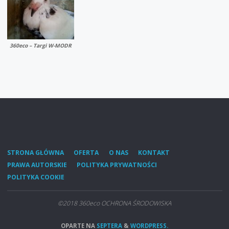
360eco – Targi W-MODR
STRONA GŁÓWNA
OFERTA
O NAS
KONTAKT
PRAWA AUTORSKIE
POLITYKA PRYWATNOŚCI
POLITYKA COOKIE
©2018 360eco OCHRONA ŚRODOWISKA
OPARTE NA
SEPTERA
&
WORDPRESS.