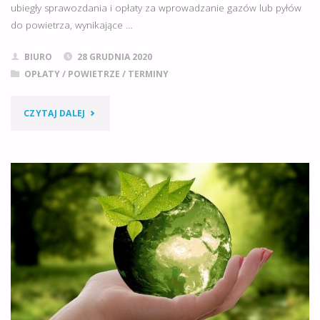
ubiegły sprawozdania i opłaty za wprowadzanie gazów lub pyłów
do powietrza, wynikające …
BIURO
28 GRUDNIA 2020
OPŁATY
/
POWIETRZE
/
TERMINY
"OPŁATY
CZYTAJ DALEJ
ZA
KORZYSTANIE
ZE
ŚRODOWISKA."