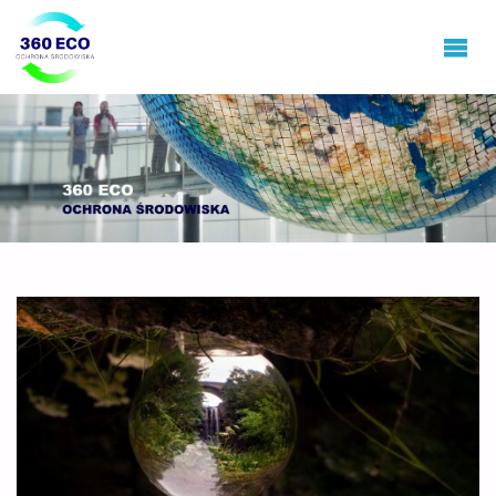
360ECO
Ochrona
Środowiska,
Gospodarowanie
Odpadami