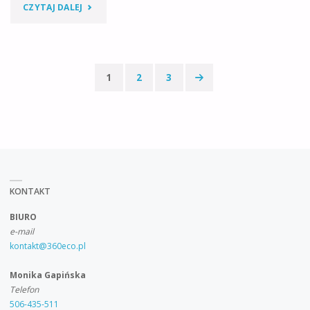
"31
CZYTAJ DALEJ
STYCZNIA-
PRZEKAZANIE
1
2
3
WYNIKÓW
Stronicowanie
POMIARÓW
wpisów
CIĄGŁYCH
EMISJI
KONTAKT
SUBSTANCJI
BIURO
LUB
e-mail
kontakt@360eco.pl
ENERGII"
Monika Gapińska
Telefon
506-435-511