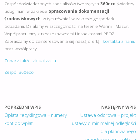
Zespół doświadczonych specjalistów tworzących
360eco
świadczy
usługi m.in. w zakresie
opracowania dokumentacji
środowiskowych
, w tym również w zakresie gospodarki
odpadami. Działamy w szczególności na terenie Warmii i Mazur.
Współpracujemy z rzeczoznawcami i inspektorami PPOŻ.
Zapraszamy do zainteresowania się naszą ofertą i
kontaktu z nami.
oraz współpracy.
Zobacz także: aktualizacja.
Zespół 360eco
POPRZEDNI WPIS
NASTĘPNY WPIS
Opłata recyklingowa – numery
Ustawa odorowa – projekt
kont do wpłat.
ustawy o minimalnej odległości
dla planowanego
przedsięwzięcia sektora