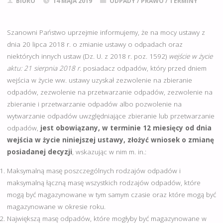
BIURO
14 MAJA 2019
ODPADY
/
PRAWO
/
TERMINY
Szanowni Państwo uprzejmie informujemy, że na mocy ustawy z
dnia 20 lipca 2018 r. o zmianie ustawy o odpadach oraz
niektórych innych ustaw (Dz. U. z 2018 r. poz. 1592)
wejście w życie
aktu: 21 sierpnia 2018 r.
posiadacz odpadów, który przed dniem
wejścia w życie ww. ustawy uzyskał zezwolenie na zbieranie
odpadów, zezwolenie na przetwarzanie odpadów, zezwolenie na
zbieranie i przetwarzanie odpadów albo pozwolenie na
wytwarzanie odpadów uwzględniające zbieranie lub przetwarzanie
odpadów,
jest obowiązany, w terminie 12 miesięcy od dnia
wejścia w życie niniejszej ustawy, złożyć wniosek o zmianę
posiadanej decyzji
, wskazując w nim m. in.:
Maksymalną masę poszczególnych rodzajów odpadów i
maksymalną łączną masę wszystkich rodzajów odpadów, które
mogą być magazynowane w tym samym czasie oraz które mogą być
magazynowane w okresie roku.
Największą masę odpadów, które mogłyby być magazynowane w