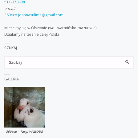
511-370-780
e-mail
360eco.joannasulima@gmail.com
Mieścimy się w Olsztynie (woj. warmińsko-mazurskie)
Działamy na terenie całej Polski
SZUKAJ
Sz
SZUKA
GALERIA
360eco – Targi W-MODR