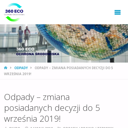
360ECO
Ochrona
Środowiska,
Gospodarowanie
Odpadami
STRONA
ODPADY
ODPADY – ZMIANA POSIADANYCH DECYZJI DO 5
GŁÓWNA
WRZEŚNIA 2019!
Odpady – zmiana
posiadanych decyzji do 5
września 2019!