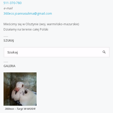
511-370-780
e-mail
360eco.joannasulima@gmail.com
Mieścimy się w Olsztynie (woj. warmińsko-mazurskie)
Działamy na terenie całej Polski
SZUKAJ
Sz
SZUKA
GALERIA
360eco – Targi W-MODR