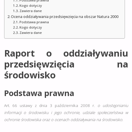
Podstawa prawna
Kogo dotyczy
Zawiera dane
Ocena oddziaływania przedsięwzięcia na obszar Natura 2000
Podstawa prawna
Kogo dotyczy
Zawiera dane
Raport o oddziaływaniu
przedsięwzięcia na
środowisko
Podstawa prawna
Art. 66 ustawy z dnia 3 października 2008 r.
o udostępnianiu
informacji o środowisku i jego ochronie, udziale społeczeństwa w
ochronie środowiska oraz o ocenach oddziaływania na środowisko
.