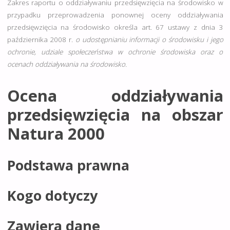
Zakres raportu o oddziaływaniu przedsięwzięcia na środowisko w
przypadku przeprowadzenia ponownej oceny oddziaływania
przedsięwzięcia na środowisko określa art. 67 ustawy z dnia 3
października 2008 r.
o udostępnianiu informacji o środowisku i jego
ochronie, udziale społeczeństwa w ochronie środowiska oraz o
ocenach oddziaływania na środowisko.
Ocena oddziaływania
przedsięwzięcia na obszar
Natura 2000
Podstawa prawna
Kogo dotyczy
Zawiera dane