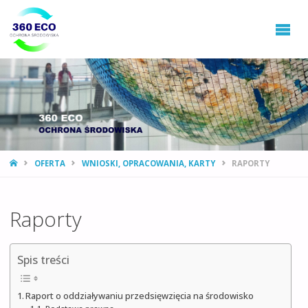
360ECO
Ochrona
Środowiska,
Gospodarowanie
Odpadami
STRONA
OFERTA
WNIOSKI, OPRACOWANIA, KARTY
RAPORTY
GŁÓWNA
Raporty
Spis treści
Raport o oddziaływaniu przedsięwzięcia na środowisko