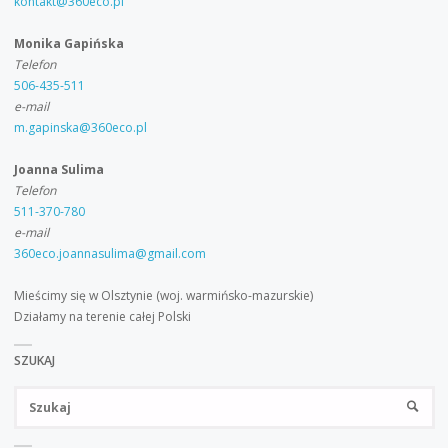
kontakt@360eco.pl
Monika Gapińska
Telefon
506-435-511
e-mail
m.gapinska@360eco.pl
Joanna Sulima
Telefon
511-370-780
e-mail
360eco.joannasulima@gmail.com
Mieścimy się w Olsztynie (woj. warmińsko-mazurskie)
Działamy na terenie całej Polski
SZUKAJ
Sz
SZUKA