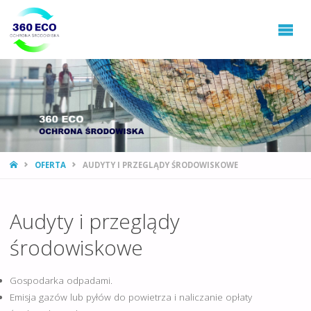
360ECO
Ochrona
Środowiska,
Gospodarowanie
Odpadami
STRONA
OFERTA
AUDYTY I PRZEGLĄDY ŚRODOWISKOWE
GŁÓWNA
Audyty i przeglądy
środowiskowe
Gospodarka odpadami.
Emisja gazów lub pyłów do powietrza i naliczanie opłaty