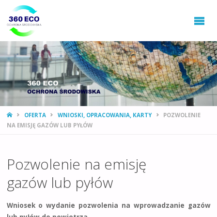
360ECO
Ochrona
Środowiska,
Gospodarowanie
Odpadami
STRONA
OFERTA
WNIOSKI, OPRACOWANIA, KARTY
POZWOLENIE
GŁÓWNA
NA EMISJĘ GAZÓW LUB PYŁÓW
Pozwolenie na emisję
gazów lub pyłów
Wniosek o wydanie pozwolenia na wprowadzanie gazów