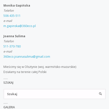
Monika Gapińska
Telefon
506-435-511
e-mail
m.gapinska@360eco.pl
Joanna Sulima
Telefon
511-370-780
e-mail
360eco.joannasulima@gmail.com
Mieścimy się w Olsztynie (woj. warmińsko-mazurskie)
Działamy na terenie całej Polski
SZUKAJ
Sz
SZUKA
GALERIA