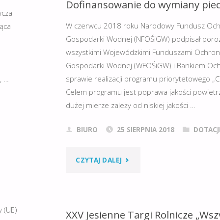
ROLNICZE
Dofinansowanie do wymiany piec
wcza
„WSZYSTKO
W czerwcu 2018 roku Narodowy Fundusz Ochr
jąca
Gospodarki Wodnej (NFOŚiGW) podpisał poro
DLA
wszystkimi Wojewódzkimi Funduszami Ochrony
Gospodarki Wodnej (WFOŚiGW) i Bankiem Oc
1
ROLNICTWA”
sprawie realizacji programu priorytetowego „C
, …
W
Celem programu jest poprawa jakości powietrz
dużej mierze zależy od niskiej jakości …
OLSZTYNIE.
BIURO
25 SIERPNIA 2018
DOTACJ
PIERWSZY
DZIEŃ
"PROGRAM
CZYTAJ DALEJ
ZA
„CZYSTE
NAMI."
POWIETRZE”.
 (UE)
XXV Jesienne Targi Rolnicze „Wsz