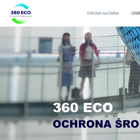
Przejdź
STRONA GŁÓWNA
OFE
360ECO
do
Ochrona
Środowiska,
Gospodarowanie
Odpadami
treści