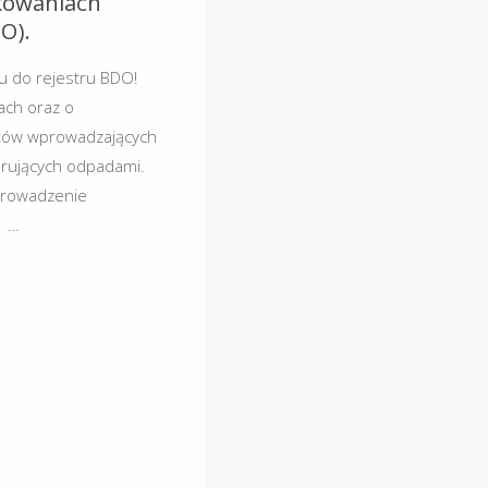
kowaniach
O).
su do rejestru BDO!
ach oraz o
otów wprowadzających
arujących odpadami.
 prowadzenie
. …