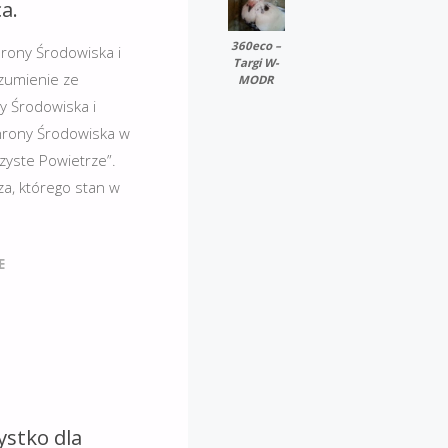
a.
360eco –
ony Środowiska i
Targi W-
zumienie ze
MODR
 Środowiska i
hrony Środowiska w
zyste Powietrze”.
a, którego stan w
E
ystko dla