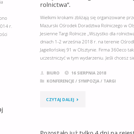
ia
DOFINANSOWANIE
rolnictwa”.
DO
Wielkimi krokami zbliżają się organizowane p
iono
Mazurski Ośrodek Doradztwa Rolniczego w Ol
014 r.
WYMIANY
Jesienne Targi Rolnicze „Wszystko dla rolnictw
ości
dniach 1-2 września 2018 r. na terenie Ośrodk
PIECA."
Jagiellońskiej 91 w Olsztynie. Firma 360eco ta
uczestniczyć w tym wydarzeniu. Jeśli chcesz si
BIURO
16 SIERPNIA 2018
KONFERENCJE
/
SYMPOZJA
/
TARGI
"XXV
CZYTAJ DALEJ
aj
JESIENNE
TARGI
Pozostało już tylko 4 dni na rejes