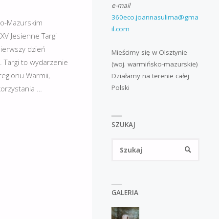
e-mail
360eco.joannasulima@gma
ko-Mazurskim
il.com
XV Jesienne Targi
pierwszy dzień
Mieścimy się w Olsztynie
 Targi to wydarzenie
(woj. warmińsko-mazurskie)
 regionu Warmii,
Działamy na terenie całej
Polski
korzystania …
SZUKAJ
Szukaj
SZUKAJ
GALERIA