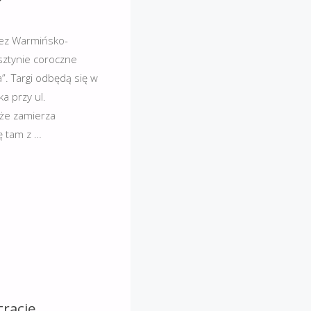
rzez Warmińsko-
sztynie coroczne
a”. Targi odbędą się w
a przy ul.
kże zamierza
ę tam z …
trację