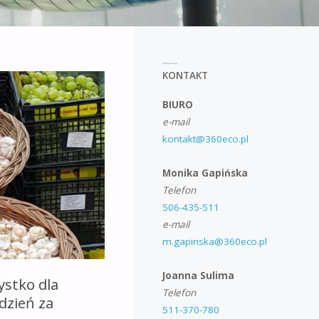
KONTAKT
BIURO
e-mail
kontakt@360eco.pl
Monika Gapińska
Telefon
506-435-511
e-mail
m.gapinska@360eco.pl
Joanna Sulima
ystko dla
Telefon
dzień za
511-370-780