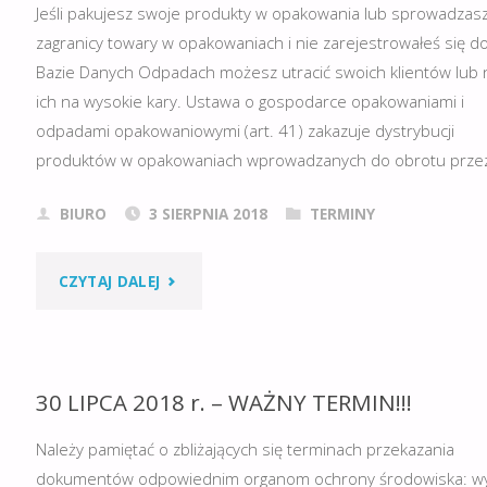
Jeśli pakujesz swoje produkty w opakowania lub sprowadzasz
zagranicy towary w opakowaniach i nie zarejestrowałeś się d
Bazie Danych Odpadach możesz utracić swoich klientów lub 
ich na wysokie kary. Ustawa o gospodarce opakowaniami i
odpadami opakowaniowymi (art. 41) zakazuje dystrybucji
produktów w opakowaniach wprowadzanych do obrotu prze
BIURO
3 SIERPNIA 2018
TERMINY
"ZAREJESTRUJ
CZYTAJ DALEJ
SIĘ
W
30 LIPCA 2018 r. – WAŻNY TERMIN!!!
REJESTRZE
Należy pamiętać o zbliżających się terminach przekazania
BDO!!!
dokumentów odpowiednim organom ochrony środowiska: wy