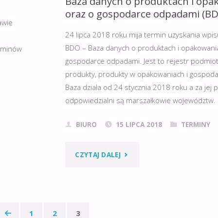
Baza danych o produktach i opa
4
oraz o gospodarce odpadami (BD
awie
DNI
24 lipca 2018 roku mija termin uzyskania wpi
BDO – Baza danych o produktach i opakowani
erminów
NA
gospodarce odpadami. Jest to rejestr podmi
produkty, produkty w opakowaniach i gospod
REJESTRACJĘ
Baza działa od 24 stycznia 2018 roku a za jej
PROWADZONEJ
odpowiedzialni są marszałkowie województw
DZIAŁALNOŚCI
BIURO
15 LIPCA 2018
TERMINY
W
"BAZA
CZYTAJ DALEJ
REJESTRZE
DANYCH
BDO!!!"
O
1
2
3