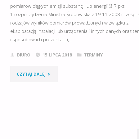
pomiarów ciągłych emisji substancji lub energii (§ 7 pkt
NIE
1 rozporządzenia Ministra Środowiska z 19.11.2008 r. w spr
rodzajów wyników pomiarów prowadzonych w związku z
NARAŻAJ
eksploatacją instalacji lub urządzenia i innych danych oraz t
SWOJEJ
i sposobów ich prezentacji), …
FIRMY
BIURO
15 LIPCA 2018
TERMINY
I
"30
CZYTAJ DALEJ
SWOICH
LIPCA
KLIENTÓW
2018
NA
R.
WYSOKIE
–
KARY."