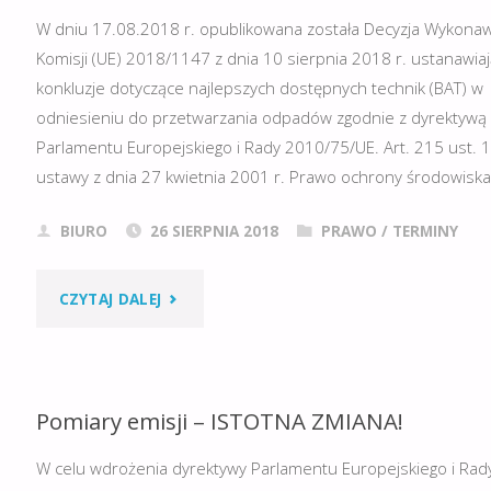
TARGÓW
W dniu 17.08.2018 r. opublikowana została Decyzja Wykona
ROLNICZYCH
Komisji (UE) 2018/1147 z dnia 10 sierpnia 2018 r. ustanawia
konkluzje dotyczące najlepszych dostępnych technik (BAT) w
W
odniesieniu do przetwarzania odpadów zgodnie z dyrektywą
Parlamentu Europejskiego i Rady 2010/75/UE. Art. 215 ust. 
WARMIŃSKO-
ustawy z dnia 27 kwietnia 2001 r. Prawo ochrony środowiska
MAZURSKIM
BIURO
26 SIERPNIA 2018
PRAWO
/
TERMINY
OŚRODKU
DORADZTWA
"KONKLUZJE
CZYTAJ DALEJ
ROLNICZEGO
BAT
W
DLA
Pomiary emisji – ISTOTNA ZMIANA!
OLSZTYNIE."
PRZETWARZANIA
W celu wdrożenia dyrektywy Parlamentu Europejskiego i Rady
ODPADÓW"