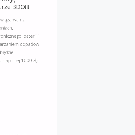
trze BDO!!!
związanych z
niach,
nicznego, baterii i
twarzaniem odpadów
 będzie
 najmniej 1000 zł).