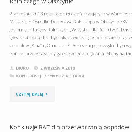
Rolniczego w Olsztynie.
2 września 2018 roku to drugi dzień trwających w Warmińsk
Mazurskim Ośrodku Doradztwa Rolniczego w Olsztynie XXV
Jesiennych Targów Rolniczych „Wszystko dla Rolnictwa”. Dzisia
główną atrakcją dnia był pokaz zwierząt gospodarskich oraz 
zespołów „Alna” i „Ornecianie”. Frekwencja jak zwykle była w
Poniżej przedstawiamy galerię zdjęć z tego dnia. Mamy nadzie
BIURO
2 WRZEŚNIA 2018
KONFERENCJE
/
SYMPOZJA
/
TARGI
"DRUGI
CZYTAJ DALEJ
DZIEŃ
JESIENNYCH
Konkluzje BAT dla przetwarzania odpadów