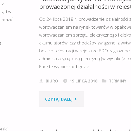
 z
ROLNICZE
prowadzonej działalności w rejes
otąd w
„WSZYSTKO
Od 24 lipca 2018 r. prowadzenie działalności 
narazić
wprowadzaniem na rynek towarów w opakowa
DLA
wprowadzaniem sprzętu elektrycznego i elektro
akumulatorów, czy chociażby związanej z wy
z …
ROLNICTWA”."
bez ich rejestracji w rejestrze BDO zagrożone
administracyjną karą pieniężną (w wysokości co
Karę tę wymierzać będzie …
BIURO
19 LIPCA 2018
TERMINY
"POZOSTAŁO
CZYTAJ DALEJ
JUŻ
TYLKO
niki