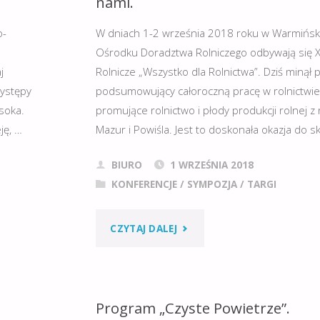
nami.
o-
W dniach 1-2 września 2018 roku w Warmińs
Ośrodku Doradztwa Rolniczego odbywają się X
j
Rolnicze „Wszystko dla Rolnictwa”. Dziś minął 
występy
podsumowujący całoroczną pracę w rolnictwie.
ysoka.
promujące rolnictwo i płody produkcji rolnej z
ję, …
Mazur i Powiśla. Jest to doskonała okazja do s
BIURO
1 WRZEŚNIA 2018
KONFERENCJE
/
SYMPOZJA
/
TARGI
"XXV
CZYTAJ DALEJ
JESIENNE
TARGI
Program „Czyste Powietrze”.