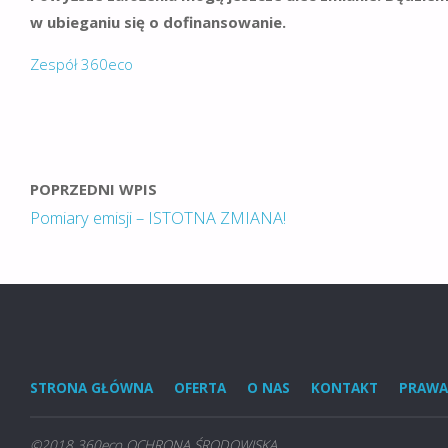
w ubieganiu się o dofinansowanie.
Zespół 360eco
POPRZEDNI WPIS
Pomiary emisji – ISTOTNA ZMIANA!
STRONA GŁÓWNA
OFERTA
O NAS
KONTAKT
PRAWA
©2018 360eco OCHRONA ŚRODOWISKA