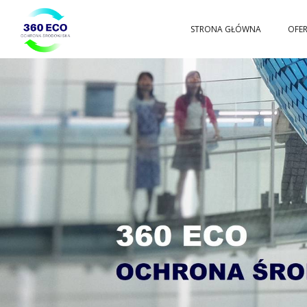
Przejdź
STRONA GŁÓWNA
OFE
360ECO
do
Ochrona
Środowiska,
Gospodarowanie
Odpadami
treści