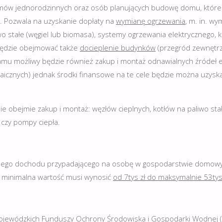
domów jednorodzinnych oraz osób planujących budowę domu, które
 Pozwala na uzyskanie dopłaty na
wymianę ogrzewania
, m. in. w
wo stałe (węgiel lub biomasa), systemy ogrzewania elektrycznego, 
będzie obejmować także
docieplenie budynków
(przegród zewnętrz
mu możliwy będzie również zakup i montaż odnawialnych źródeł ene
ltaicznych) jednak środki finansowe na te cele będzie można uzysk
bejmie zakup i montaż: węzłów cieplnych, kotłów na paliwo sta
czy pompy ciepła.
znego dochodu przypadającego na osobę w gospodarstwie domowy
h minimalna wartość musi wynosić
od 7tys zł do maksymalnie 53tys 
 Wojewódzkich Funduszy Ochrony Środowiska i Gospodarki Wodnej