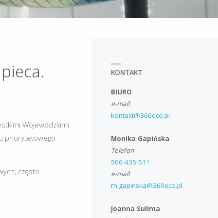
pieca.
KONTAKT
BIURO
e-mail
kontakt@360eco.pl
stkimi Wojewódzkimi
u priorytetowego
Monika Gapińska
Telefon
506-435-511
wych, często
e-mail
m.gapinska@360eco.pl
Joanna Sulima