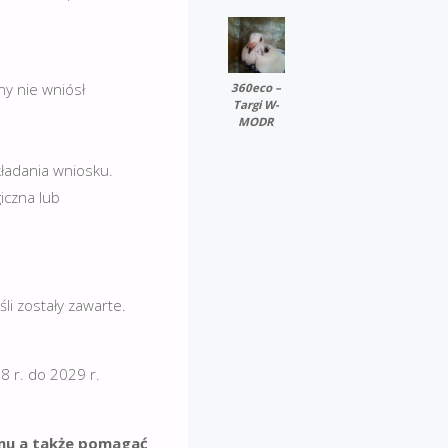
y nie wniósł
360eco –
Targi W-
MODR
ładania wniosku.
iczna lub
i zostały zawarte.
 r. do 2029 r.
amu a także pomagać