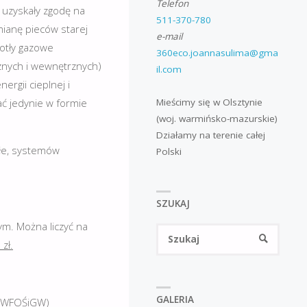
Telefon
 uzyskały zgodę na
511-370-780
ymianę pieców starej
e-mail
kotły gazowe
360eco.joannasulima@gma
nych i wewnętrznych)
il.com
rgii cieplnej i
Mieścimy się w Olsztynie
ać jedynie w formie
(woj. warmińsko-mazurskie)
Działamy na terenie całej
łe, systemów
Polski
SZUKAJ
m. Można liczyć na
Szukaj
SZUKAJ
zł.
GALERIA
 (WFOŚiGW)