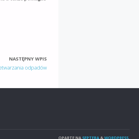
NASTĘPNY WPIS
zetwarzania odpadów
OPARTE NA
SEPTERA
&
WORDPRESS.