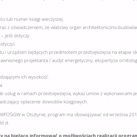
i lub numer księgi wieczystej.
az z oświadczeniem, że właściwy organ architektoniczno-budowlan
 jeśli dotyczy.
otyczy).
ktu i urządzeń będących przedmiotem przedsięwzięcia na etapie sk
nionego projektanta / audyt energetyczny, ekspertyza ornitolog
zającymi ich wysokość.
a.
 usług w ramach przedsięwzięcia, wykaz umów z wykonawcami jeśl
adczający opłacenie dowodów księgowych.
WFOŚiGW w Olsztynie, program ma obowiązywać od września 2018
d zł.
my na bieżąco informować o możliwościach realizacji progr