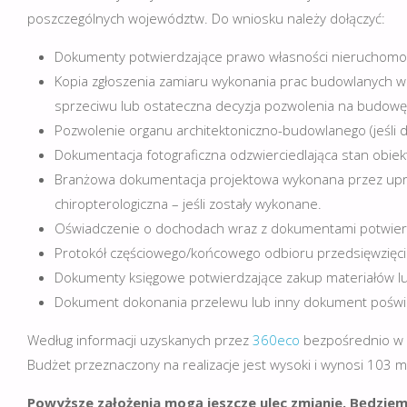
poszczególnych województw. Do wniosku należy dołączyć:
Dokumenty potwierdzające prawo własności nieruchomośc
Kopia zgłoszenia zamiaru wykonania prac budowlanych wr
sprzeciwu lub ostateczna decyzja pozwolenia na budowę –
Pozwolenie organu architektoniczno-budowlanego (jeśli d
Dokumentacja fotograficzna odzwierciedlająca stan obie
Branżowa dokumentacja projektowa wykonana przez upraw
chiropterologiczna – jeśli zostały wykonane.
Oświadczenie o dochodach wraz z dokumentami potwierd
Protokół częściowego/końcowego odbioru przedsięwzięci
Dokumenty księgowe potwierdzające zakup materiałów lub
Dokument dokonania przelewu lub inny dokument poświ
Według informacji uzyskanych przez
360eco
bezpośrednio w 
Budżet przeznaczony na realizacje jest wysoki i wynosi 103 ml
Powyższe założenia mogą jeszcze ulec zmianie. Będzie