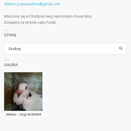
360eco.joannasulima@gmail.com
Mieścimy się w Olsztynie (woj. warmińsko-mazurskie)
Działamy na terenie całej Polski
SZUKAJ
Sz
SZUKA
GALERIA
360eco – Targi W-MODR