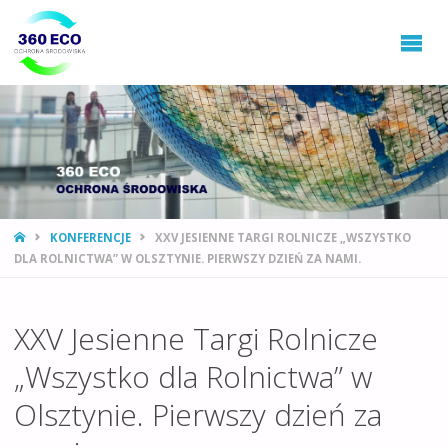
360ECO
Ochrona
Środowiska,
Gospodarowanie
Odpadami
STRONA
KONFERENCJE
XXV JESIENNE TARGI ROLNICZE „WSZYSTKO
GŁÓWNA
DLA ROLNICTWA” W OLSZTYNIE. PIERWSZY DZIEŃ ZA NAMI.
XXV Jesienne Targi Rolnicze
„Wszystko dla Rolnictwa” w
Olsztynie. Pierwszy dzień za