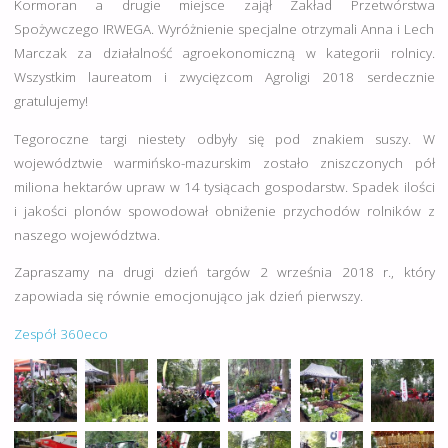
Kormoran a drugie miejsce zajął Zakład Przetwórstwa
Spożywczego IRWEGA. Wyróżnienie specjalne otrzymali Anna i Lech
Marczak za działalność agroekonomiczną w kategorii rolnicy.
Wszystkim laureatom i zwycięzcom Agroligi 2018 serdecznie
gratulujemy!
Tegoroczne targi niestety odbyły się pod znakiem suszy. W
województwie warmińsko-mazurskim zostało zniszczonych pół
miliona hektarów upraw w 14 tysiącach gospodarstw. Spadek ilości
i jakości plonów spowodował obniżenie przychodów rolników z
naszego województwa.
Zapraszamy na drugi dzień targów 2 września 2018 r., który
zapowiada się równie emocjonująco jak dzień pierwszy.
Zespół 360eco