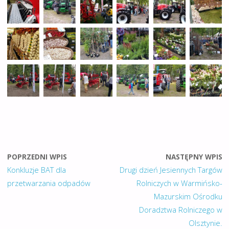
POPRZEDNI WPIS
NASTĘPNY WPIS
Konkluzje BAT dla
Drugi dzień Jesiennych Targów
przetwarzania odpadów
Rolniczych w Warmińsko-
Mazurskim Ośrodku
Doradztwa Rolniczego w
Olsztynie.