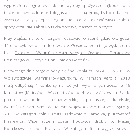
wyposażenie ogrodów, lokalne wyroby spożywcze, rękodzieło a
także pokazy kulinarne i degustacje. Liczną grupą byli producenci
żywności tradycyjnej i regionalnej oraz przetwórstwo rolno-
spożywcze. Nie zabrakło także wystawy maszyn rolniczych.
Przy wejściu na teren targów rozstawiono scenę gdzie ok. godz.
11-ej odbyło się oficjalnie otwarcie. Gospodarzem tego wydarzenia
był
Dyrektor Warmińsko-Mazurskiego Ośrodka Doradztwa
Rolniczego w Olsztynie Pan Damian Godziński
.
Pierwszego dnia targów odbył się finał konkursu AGROLIGA 2018 w
Województwie Warmińsko-Mazurskim. W ramach Agroligi 2018
mają odbyć się 4 konkursy na których wyłonionych zostanie 16
laureatów (Mistrzów i Wicemistrzów) w 4 województwach Polski
północno-wschodniej (mazowieckie, podlaskie, lubelskie,
warmińsko-mazurskie). W naszym województwie mistrzem Agroligi
2018 w kategorii rolnik został sadownik z Sarnowa, p. Krzysztof
Pisarewicz. Wicemistrzem został hodowca drobiu p. Maciej
Kwiatkowski ze wsi Kornatki. W kategorii firma wygrał Browar