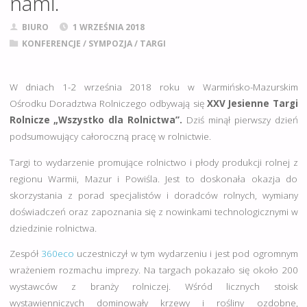
nami.
BIURO
1 WRZEŚNIA 2018
KONFERENCJE
/
SYMPOZJA
/
TARGI
W dniach 1-2 września 2018 roku w Warmińsko-Mazurskim
Ośrodku Doradztwa Rolniczego odbywają się
XXV Jesienne Targi
Rolnicze „Wszystko dla Rolnictwa”.
Dziś minął pierwszy dzień
podsumowujący całoroczną pracę w rolnictwie.
Targi to wydarzenie promujące rolnictwo i płody produkcji rolnej z
regionu Warmii, Mazur i Powiśla. Jest to doskonała okazja do
skorzystania z porad specjalistów i doradców rolnych, wymiany
doświadczeń oraz zapoznania się z nowinkami technologicznymi w
dziedzinie rolnictwa.
Zespół
360eco
uczestniczył w tym wydarzeniu i jest pod ogromnym
wrażeniem rozmachu imprezy. Na targach pokazało się około 200
wystawców z branży rolniczej. Wśród licznych stoisk
wystawienniczych dominowały krzewy i rośliny ozdobne,