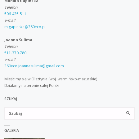
Monika Gapińska
Telefon
506-435-511
e-mail
m.gapinska@360eco.pl
Joanna Sulima
Telefon
511-370-780
e-mail
360eco.joannasulima@gmail.com
Mieścimy się w Olsztynie (woj. warmińsko-mazurskie)
Działamy na terenie całej Polski
SZUKAJ
Sz
SZUKA
GALERIA