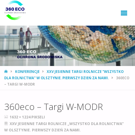
360ECO
Ochrona
Środowiska,
Gospodarowanie
Odpadami
STRONA
KONFERENCJE
XXV JESIENNE TARGI ROLNICZE "WSZYSTKO
GŁÓWNA
DLA ROLNICTWA" W OLSZTYNIE. PIERWSZY DZIEŃ ZA NAMI.
360ECO
– TARGI W-MODR
360eco – Targi W-MODR
PEŁNY
1632 × 1224
PIKSELI
ROZMIAR
XXV JESIENNE TARGI ROLNICZE „WSZYSTKO DLA ROLNICTWA”
W OLSZTYNIE. PIERWSZY DZIEŃ ZA NAMI.