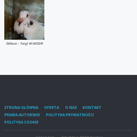
360eco – Targi W-MODR
STRONA GŁÓWNA
OFERTA
O NAS
KONTAKT
PRAWA AUTORSKIE
POLITYKA PRYWATNOŚCI
POLITYKA COOKIE