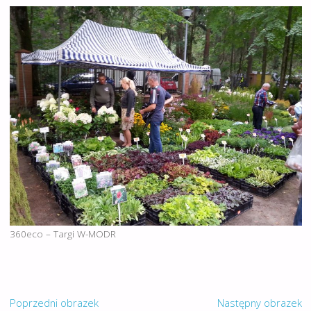
360eco – Targi W-MODR
Poprzedni obrazek
Następny obrazek