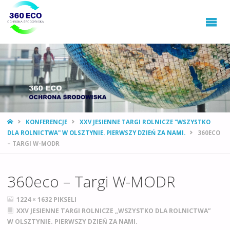
360ECO
Ochrona
Środowiska,
Gospodarowanie
Odpadami
STRONA
KONFERENCJE
XXV JESIENNE TARGI ROLNICZE "WSZYSTKO
GŁÓWNA
DLA ROLNICTWA" W OLSZTYNIE. PIERWSZY DZIEŃ ZA NAMI.
360ECO
– TARGI W-MODR
360eco – Targi W-MODR
PEŁNY
1224 × 1632
PIKSELI
ROZMIAR
XXV JESIENNE TARGI ROLNICZE „WSZYSTKO DLA ROLNICTWA”
W OLSZTYNIE. PIERWSZY DZIEŃ ZA NAMI.