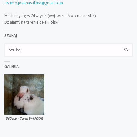
360eco.joannasulima@gmail.com
Mieścimy się w Olsztynie (woj. warmińsko-mazurskie)
Działamy na terenie całej Polski
SZUKAJ
Sz
SZUKA
GALERIA
360eco – Targi W-MODR