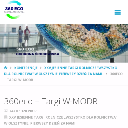
360ECO
Ochrona
Środowiska,
Gospodarowanie
Odpadami
STRONA
KONFERENCJE
XXV JESIENNE TARGI ROLNICZE "WSZYSTKO
GŁÓWNA
DLA ROLNICTWA" W OLSZTYNIE. PIERWSZY DZIEŃ ZA NAMI.
360ECO
– TARGI W-MODR
360eco – Targi W-MODR
PEŁNY
747 × 1328
PIKSELI
ROZMIAR
XXV JESIENNE TARGI ROLNICZE „WSZYSTKO DLA ROLNICTWA”
W OLSZTYNIE. PIERWSZY DZIEŃ ZA NAMI.