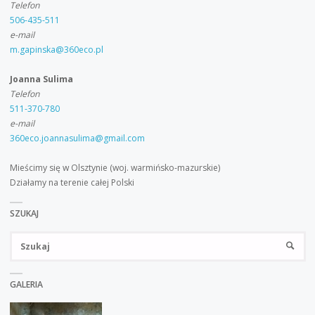
Telefon
506-435-511
e-mail
m.gapinska@360eco.pl
Joanna Sulima
Telefon
511-370-780
e-mail
360eco.joannasulima@gmail.com
Mieścimy się w Olsztynie (woj. warmińsko-mazurskie)
Działamy na terenie całej Polski
SZUKAJ
Sz
SZUKA
GALERIA