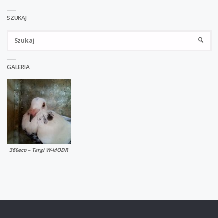
SZUKAJ
Sz
SZUKA
GALERIA
360eco – Targi W-MODR