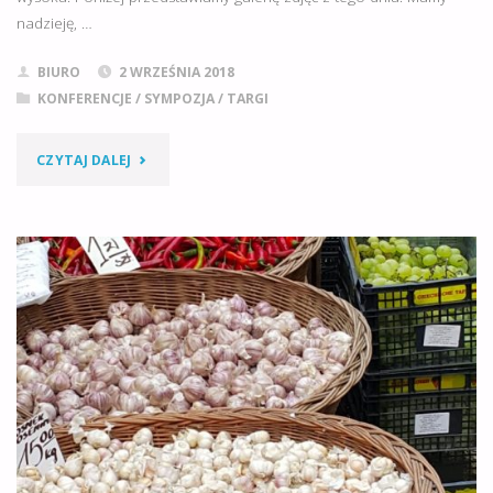
nadzieję, …
BIURO
2 WRZEŚNIA 2018
KONFERENCJE
/
SYMPOZJA
/
TARGI
"DRUGI
CZYTAJ DALEJ
DZIEŃ
JESIENNYCH
TARGÓW
ROLNICZYCH
W
WARMIŃSKO-
MAZURSKIM