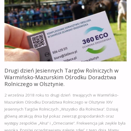
Drugi dzień Jesiennych Targów Rolniczych w
Warmińsko-Mazurskim Ośrodku Doradztwa
Rolniczego w Olsztynie.
2 września 2018 roku to drugi dzień trwających w Warmińsko-
Mazurskim Ośrodku Doradztwa Rolniczego w Olsztynie XXV
Jesiennych Targów Rolniczych „Wszystko dla Rolnictwa”. Dzisiaj
główną atrakcją dnia był pokaz zwierząt gospodarskich oraz
występy zespołów „Alna” i „Ornecianie”. Frekwencja jak zwykle była
wysoka. Poniżej przedstawiamy galerię zdjęć z tego dnia. Mamy