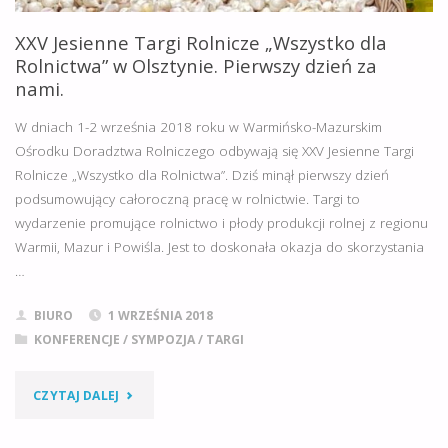
OŚRODKU
XXV Jesienne Targi Rolnicze „Wszystko dla
DORADZTWA
Rolnictwa” w Olsztynie. Pierwszy dzień za
nami.
ROLNICZEGO
W dniach 1-2 września 2018 roku w Warmińsko-Mazurskim
W
Ośrodku Doradztwa Rolniczego odbywają się XXV Jesienne Targi
Rolnicze „Wszystko dla Rolnictwa”. Dziś minął pierwszy dzień
OLSZTYNIE."
podsumowujący całoroczną pracę w rolnictwie. Targi to
wydarzenie promujące rolnictwo i płody produkcji rolnej z regionu
Warmii, Mazur i Powiśla. Jest to doskonała okazja do skorzystania
…
BIURO
1 WRZEŚNIA 2018
KONFERENCJE
/
SYMPOZJA
/
TARGI
"XXV
CZYTAJ DALEJ
JESIENNE