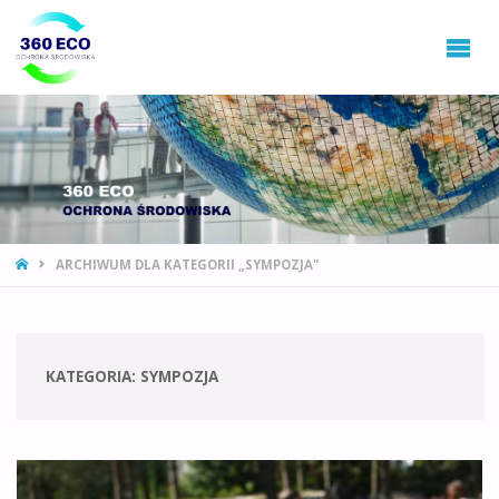
360ECO
Ochrona
Środowiska,
Gospodarowanie
Odpadami
STRONA
ARCHIWUM DLA KATEGORII „SYMPOZJA"
GŁÓWNA
KATEGORIA:
SYMPOZJA