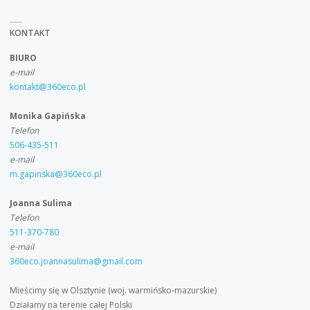
ROLNICZE
KONTAKT
„WSZYSTKO
BIURO
DLA
e-mail
kontakt@360eco.pl
ROLNICTWA”."
Monika Gapińska
Telefon
506-435-511
e-mail
m.gapinska@360eco.pl
Joanna Sulima
Telefon
511-370-780
e-mail
360eco.joannasulima@gmail.com
Mieścimy się w Olsztynie (woj. warmińsko-mazurskie)
Działamy na terenie całej Polski