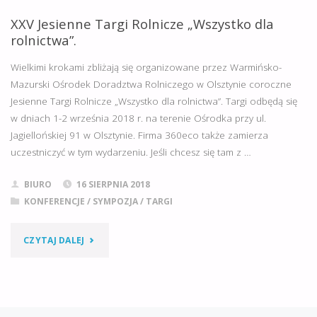
TARGI
XXV Jesienne Targi Rolnicze „Wszystko dla
rolnictwa”.
ROLNICZE
Wielkimi krokami zbliżają się organizowane przez Warmińsko-
„WSZYSTKO
Mazurski Ośrodek Doradztwa Rolniczego w Olsztynie coroczne
Jesienne Targi Rolnicze „Wszystko dla rolnictwa”. Targi odbędą się
DLA
w dniach 1-2 września 2018 r. na terenie Ośrodka przy ul.
ROLNICTWA”
Jagiellońskiej 91 w Olsztynie. Firma 360eco także zamierza
uczestniczyć w tym wydarzeniu. Jeśli chcesz się tam z …
W
BIURO
16 SIERPNIA 2018
OLSZTYNIE.
KONFERENCJE
/
SYMPOZJA
/
TARGI
PIERWSZY
"XXV
CZYTAJ DALEJ
DZIEŃ
JESIENNE
ZA
TARGI
NAMI."