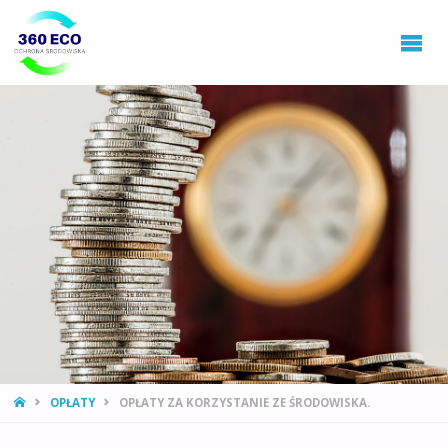
360ECO
Ochrona
Środowiska,
Gospodarowanie
Odpadami
STRONA
OPŁATY
OPŁATY ZA KORZYSTANIE ZE ŚRODOWISKA.
GŁÓWNA