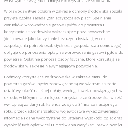
właściwym ze względu na miejsce korzystania ze środowiska.
W prawodawstwie polskim w zakresie ochrony środowiska została
przyjęta ogólna zasada „zanieczyszczający płaci”. Spełnienie
warunków: wprowadzanie gazów i pyłów do powietrza i
korzystanie ze środowiska wykraczające poza powszechne
(definiowane jako korzystanie bez użycia instalacji, w celu
zaspokojenia potrzeb osobistych oraz gospodarstwa domowego)
obliguje do ponoszenia opłaty za wprowadzanie gazów i pyłów do
powietrza. Opłat nie ponoszą osoby fizyczne, które korzystają ze
środowiska w zakresie niewymagającym pozwolenia.
Podmioty korzystające ze środowiska w zakresie emisji do
powietrza gazów i pyłów zobowiązane są we własnym zakresie
ustalić wysokość należnej opłaty, według stawek obowiązujących w
okresie, w którym miało miejsce korzystanie ze środowiska, wnieść
ww. opłatę za dany rok kalendarzowy do 31 marca następnego
roku, przedkładać marszałkowi województwa wykaz zawierający
informacje i dane wykorzystane do ustalenia wysokości opłat oraz
wysokość tych opłat w celu umożliwienia weryfikacji prawidłowości