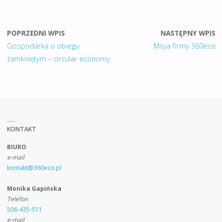
POPRZEDNI WPIS
NASTĘPNY WPIS
Gospodarka o obiegu
Misja firmy 360eco
zamkniętym – circular economy
KONTAKT
BIURO
e-mail
kontakt@360eco.pl
Monika Gapińska
Telefon
506-435-511
e-mail