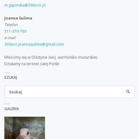
m.gapinska@360eco.pl
Joanna Sulima
Telefon
511-370-780
e-mail
360eco.joannasulima@gmail.com
Mieścimy się w Olsztynie (woj. warmińsko-mazurskie)
Działamy na terenie całej Polski
SZUKAJ
Sz
SZUKA
GALERIA