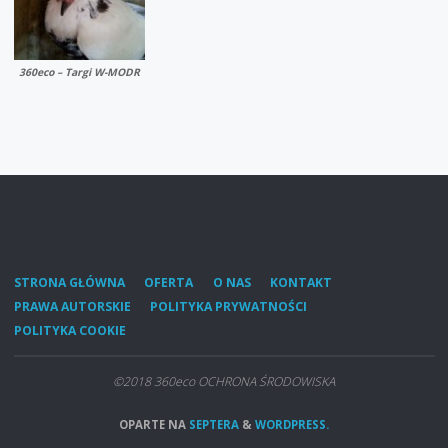
360eco – Targi W-MODR
STRONA GŁÓWNA
OFERTA
O NAS
KONTAKT
PRAWA AUTORSKIE
POLITYKA PRYWATNOŚCI
POLITYKA COOKIE
©2018 360eco OCHRONA ŚRODOWISKA
OPARTE NA
SEPTERA
&
WORDPRESS.