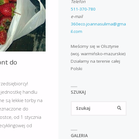
Telefon
511-370-780
e-mail
360eco.joannasulima@gma
il.com
Mieścimy się w Olsztynie
(woj. warmińsko-mazurskie)
ont do
Działamy na terenie całej
Polski
zedsiębiorcy!
 jednostkę handlu
SZUKAJ
e są lekkie torby na
Szukaj
SZUKAJ
zeznaczone do
stce, od 1 stycznia
ecyklingowej od
GALERIA