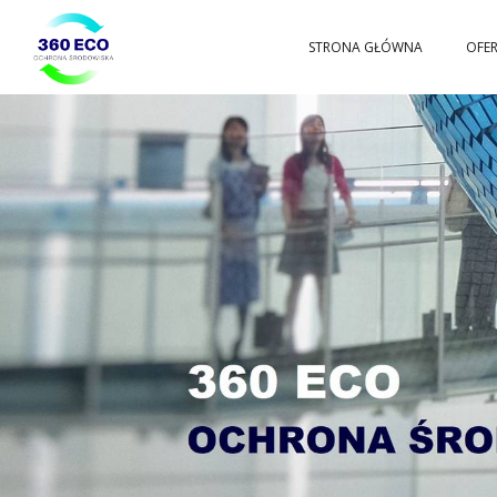
Przejdź
STRONA GŁÓWNA
OFE
360ECO
do
Ochrona
Środowiska,
Gospodarowanie
Odpadami
treści