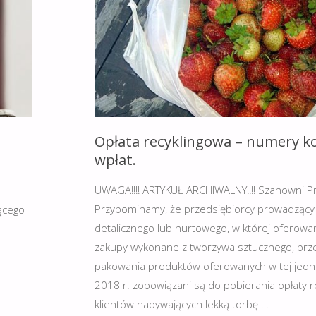
Opłata recyklingowa – numery k
wpłat.
UWAGA!!!! ARTYKUŁ ARCHIWALNY!!!! Szanowni Pr
Przypominamy, że przedsiębiorcy prowadzący
ącego
detalicznego lub hurtowego, w której oferowan
zakupy wykonane z tworzywa sztucznego, pr
pakowania produktów oferowanych w tej jedno
2018 r. zobowiązani są do pobierania opłaty r
klientów nabywających lekką torbę …