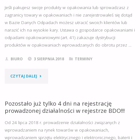
„WSZYSTKO
Jeśli pakujesz swoje produkty w opakowania lub sprowadzasz z
zagranicy towary w opakowaniach i nie zarejestrowałeś się dotąd
DLA
w Bazie Danych Odpadach możesz utracić swoich klientów lub
ROLNICTWA”."
narazić ich na wysokie kary. Ustawa o gospodarce opakowaniami i
odpadami opakowaniowymi (art. 41) zakazuje dystrybucji
produktów w opakowaniach wprowadzanych do obrotu przez …
BIURO
3 SIERPNIA 2018
TERMINY
"ZAREJESTRUJ
CZYTAJ DALEJ
SIĘ
W
Pozostało już tylko 4 dni na rejestrację
prowadzonej działalności w rejestrze BDO!!!
REJESTRZE
Od 24 lipca 2018 r. prowadzenie działalności związanych z
BDO!!!
wprowadzaniem na rynek towarów w opakowaniach,
wprowadzaniem sprzętu elektrycznego i elektronicznego, baterii i
NIE