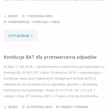
…
BIURO
1 WRZEŚNIA 2018
KONFERENCJE
/
SYMPOZJA
/
TARGI
"XXV
CZYTAJ DALEJ
JESIENNE
TARGI
Konkluzje BAT dla przetwarzania odpadów
ROLNICZE
W dniu 17.08.2018 r. opublikowana została Decyzja Wykonawcza
Komisji (UE) 2018/1147 z dnia 10 sierpnia 2018 r. ustanawiająca
„WSZYSTKO
konkluzje dotyczące najlepszych dostępnych technik (BAT) w
odniesieniu do przetwarzania odpadów zgodnie z dyrektywą
DLA
Parlamentu Europejskiego i Rady 2010/75/UE. Art. 215 ust. 1
ROLNICTWA”
ustawy z dnia 27 kwietnia 2001 r. Prawo ochrony środowiska, …
W
BIURO
26 SIERPNIA 2018
PRAWO
/
TERMINY