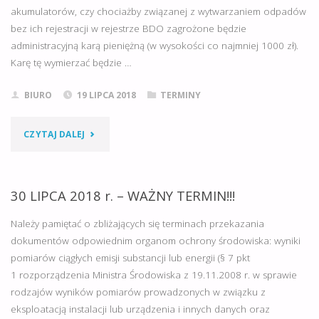
akumulatorów, czy chociażby związanej z wytwarzaniem odpadów
NARAŻAJ
bez ich rejestracji w rejestrze BDO zagrożone będzie
administracyjną karą pieniężną (w wysokości co najmniej 1000 zł).
SWOJEJ
Karę tę wymierzać będzie …
FIRMY
BIURO
19 LIPCA 2018
TERMINY
I
"POZOSTAŁO
CZYTAJ DALEJ
SWOICH
JUŻ
KLIENTÓW
TYLKO
30 LIPCA 2018 r. – WAŻNY TERMIN!!!
NA
4
Należy pamiętać o zbliżających się terminach przekazania
WYSOKIE
dokumentów odpowiednim organom ochrony środowiska: wyniki
DNI
KARY."
pomiarów ciągłych emisji substancji lub energii (§ 7 pkt
1 rozporządzenia Ministra Środowiska z 19.11.2008 r. w sprawie
NA
rodzajów wyników pomiarów prowadzonych w związku z
REJESTRACJĘ
eksploatacją instalacji lub urządzenia i innych danych oraz