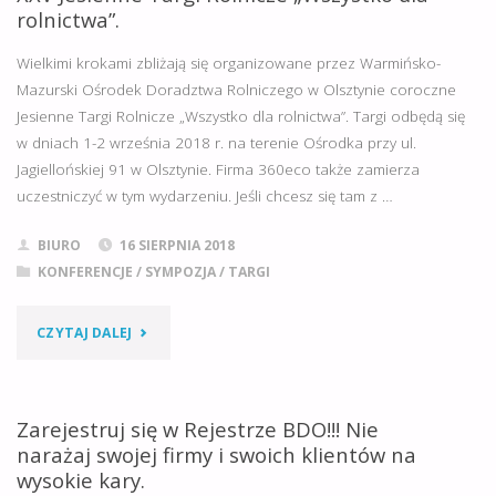
rolnictwa”.
ISTOTNA
Wielkimi krokami zbliżają się organizowane przez Warmińsko-
ZMIANA!"
Mazurski Ośrodek Doradztwa Rolniczego w Olsztynie coroczne
Jesienne Targi Rolnicze „Wszystko dla rolnictwa”. Targi odbędą się
w dniach 1-2 września 2018 r. na terenie Ośrodka przy ul.
Jagiellońskiej 91 w Olsztynie. Firma 360eco także zamierza
uczestniczyć w tym wydarzeniu. Jeśli chcesz się tam z …
BIURO
16 SIERPNIA 2018
KONFERENCJE
/
SYMPOZJA
/
TARGI
"XXV
CZYTAJ DALEJ
JESIENNE
TARGI
Zarejestruj się w Rejestrze BDO!!! Nie
narażaj swojej firmy i swoich klientów na
ROLNICZE
wysokie kary.