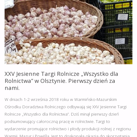
XXV Jesienne Targi Rolnicze „Wszystko dla
Rolnictwa” w Olsztynie. Pierwszy dzień za
nami.
W dniach 1-2 września 2018 roku w Warmińsko-Mazurskim
Ośrodku Doradztwa Rolniczego odbywają się XXV Jesienne Targi
Rolnicze „Wszystko dla Rolnictwa”. Dziś minął pierwszy dzień
podsumowujący całoroczną pracę w rolnictwie. Targi to
wydarzenie promujące rolnictwo i płody produkcji rolnej z regionu
Warmii, Mazur i Powiśla. Jest to doskonała okazja do skorzystania