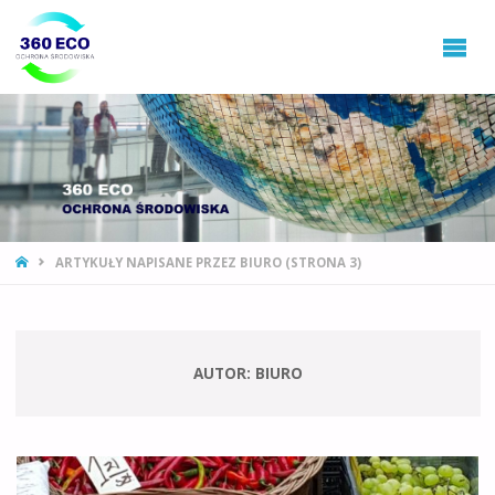
360ECO
Ochrona
Środowiska,
Gospodarowanie
Odpadami
STRONA
ARTYKUŁY NAPISANE PRZEZ BIURO
(STRONA 3)
GŁÓWNA
AUTOR:
BIURO