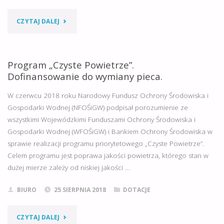
OLSZTYNIE.
"KONKLUZJE
CZYTAJ DALEJ
PIERWSZY
BAT
DZIEŃ
DLA
Program „Czyste Powietrze”.
ZA
Dofinansowanie do wymiany pieca.
PRZETWARZANIA
NAMI."
W czerwcu 2018 roku Narodowy Fundusz Ochrony Środowiska i
ODPADÓW"
Gospodarki Wodnej (NFOŚiGW) podpisał porozumienie ze
wszystkimi Wojewódzkimi Funduszami Ochrony Środowiska i
Gospodarki Wodnej (WFOŚiGW) i Bankiem Ochrony Środowiska w
sprawie realizacji programu priorytetowego „Czyste Powietrze”.
Celem programu jest poprawa jakości powietrza, którego stan w
dużej mierze zależy od niskiej jakości …
BIURO
25 SIERPNIA 2018
DOTACJE
"PROGRAM
CZYTAJ DALEJ