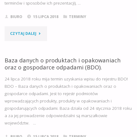
terminów i sposobów ich prezentacji), …
PROWADZONEJ
BIURO
15 LIPCA 2018
TERMINY
DZIAŁALNOŚCI
W
"30
CZYTAJ DALEJ
REJESTRZE
LIPCA
BDO!!!"
2018
Baza danych o produktach i opakowaniach
oraz o gospodarce odpadami (BDO).
R.
24 lipca 2018 roku mija termin uzyskania wpisu do rejestru BDO!
–
BDO – Baza danych o produktach i opakowaniach oraz o
gospodarce odpadami. Jest to rejestr podmiotów
WAŻNY
wprowadzających produkty, produkty w opakowaniach i
TERMIN!!!"
gospodarujących odpadami. Baza działa od 24 stycznia 2018 roku
a za jej prowadzenie odpowiedzialni są marszałkowie
województw. …
BIURO
15 LIPCA 2018
TERMINY