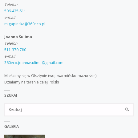
(BDO)."
Telefon
506-435-511
e-mail
m.gapinska@360eco.pl
Joanna Sulima
Telefon
511-370-780
e-mail
360eco.joannasulima@gmail.com
Mieścimy się w Olsztynie (woj. warmińsko-mazurskie)
Działamy na terenie całej Polski
SZUKAJ
Sz
SZUKA
GALERIA