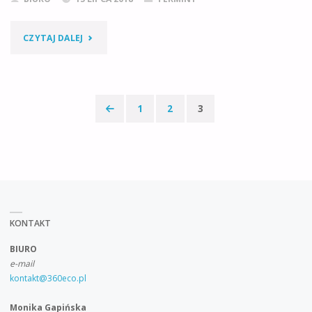
"BAZA
CZYTAJ DALEJ
DANYCH
O
1
2
3
PRODUKTACH
Stronicowanie
I
wpisów
OPAKOWANIACH
ORAZ
KONTAKT
O
BIURO
GOSPODARCE
e-mail
kontakt@360eco.pl
ODPADAMI
Monika Gapińska