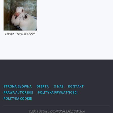
360eco – Targi W-MODR
STRONA GŁÓWNA
OFERTA
O NAS
KONTAKT
PRAWA AUTORSKIE
POLITYKA PRYWATNOŚCI
POLITYKA COOKIE
©2018 360eco OCHRONA ŚRODOWISKA