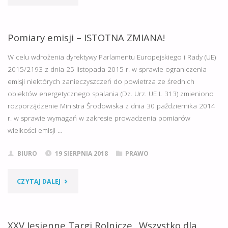
„CZYSTE
POWIETRZE”.
Pomiary emisji – ISTOTNA ZMIANA!
DOFINANSOWANIE
W celu wdrożenia dyrektywy Parlamentu Europejskiego i Rady (UE)
2015/2193 z dnia 25 listopada 2015 r. w sprawie ograniczenia
DO
emisji niektórych zanieczyszczeń do powietrza ze średnich
obiektów energetycznego spalania (Dz. Urz. UE L 313) zmieniono
WYMIANY
rozporządzenie Ministra Środowiska z dnia 30 października 2014
PIECA."
r. w sprawie wymagań w zakresie prowadzenia pomiarów
wielkości emisji …
BIURO
19 SIERPNIA 2018
PRAWO
"POMIARY
CZYTAJ DALEJ
EMISJI
–
XXV Jesienne Targi Rolnicze „Wszystko dla