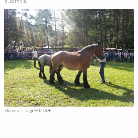
OLSZTYNIE.
360eco – Targi W-MODR