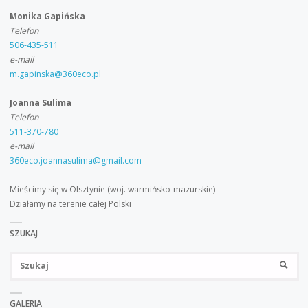
Monika Gapińska
Telefon
506-435-511
e-mail
m.gapinska@360eco.pl
Joanna Sulima
Telefon
511-370-780
e-mail
360eco.joannasulima@gmail.com
Mieścimy się w Olsztynie (woj. warmińsko-mazurskie)
Działamy na terenie całej Polski
SZUKAJ
Sz
SZUKA
GALERIA