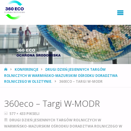
360ECO
Ochrona
Środowiska,
Gospodarowanie
Odpadami
STRONA
KONFERENCJE
DRUGI DZIEŃ JESIENNYCH TARGÓW
GŁÓWNA
ROLNICZYCH W WARMIŃSKO-MAZURSKIM OŚRODKU DORADZTWA
ROLNICZEGO W OLSZTYNIE.
360ECO – TARGI W-MODR
360eco – Targi W-MODR
PEŁNY
577 × 433
PIKSELI
ROZMIAR
DRUGI DZIEŃ JESIENNYCH TARGÓW ROLNICZYCH W
WARMIŃSKO-MAZURSKIM OŚRODKU DORADZTWA ROLNICZEGO W